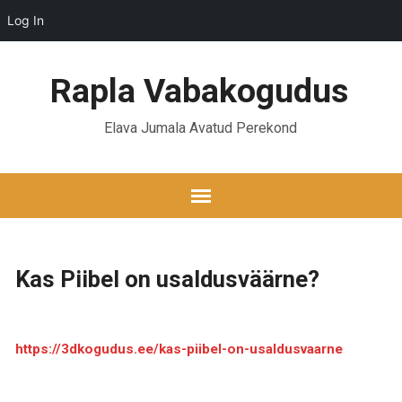
Log In
Rapla Vabakogudus
Elava Jumala Avatud Perekond
Kas Piibel on usaldusväärne?
https://3dkogudus.ee/kas-piibel-on-usaldusvaarne