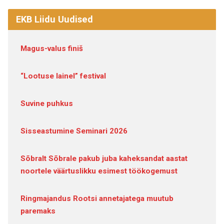
EKB Liidu Uudised
Magus-valus finiš
“Lootuse lainel” festival
Suvine puhkus
Sisseastumine Seminari 2026
Sõbralt Sõbrale pakub juba kaheksandat aastat
noortele väärtuslikku esimest töökogemust
Ringmajandus Rootsi annetajatega muutub
paremaks